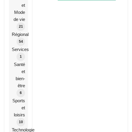
0 DA
et
/ An
Mode
de vie
.com.dz
21
Vérifier la disponibilité
Régional
0 DA
/ An
54
Services
.org.dz
1
Santé
Vérifier la disponibilité
et
0 DA
/ An
bien-
être
.net.dz
6
Vérifier la disponibilité
Sports
0 DA
/ An
et
loisirs
10
.edu.dz
Technologie