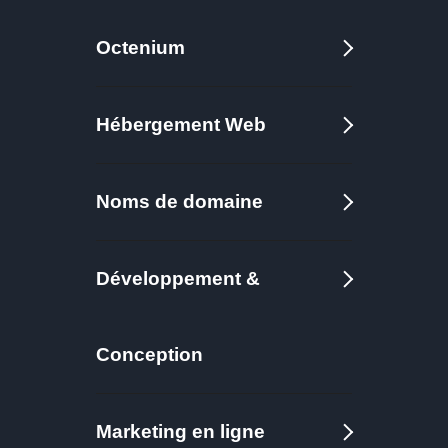
8600 DA
/ An
Octenium
.us
Vérifier la disponibilité
2400 DA
/ An
Hébergement Web
.doctor
Noms de domaine
Vérifier la disponibilité
27200 DA
/ An
Développement &
.tel
Vérifier la disponibilité
3600 DA
/ An
Conception
.ws
Marketing en ligne
Vérifier la disponibilité