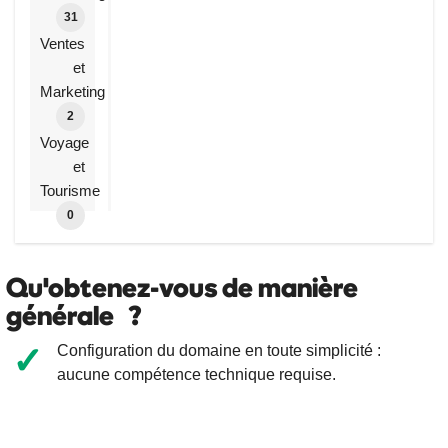
Vérifier la disponibilité
31
0 DA
/ An
Ventes
et
.asso.dz
Marketing
Vérifier la disponibilité
2
Voyage
0 DA
/ An
et
Tourisme
.art.dz
0
Vérifier la disponibilité
0 DA
/ An
Qu'obtenez-vous de manière
générale ?
.pol.dz
Vérifier la disponibilité
✓
Configuration du domaine en toute simplicité :
0 DA
aucune compétence technique requise.
/ An
.pub