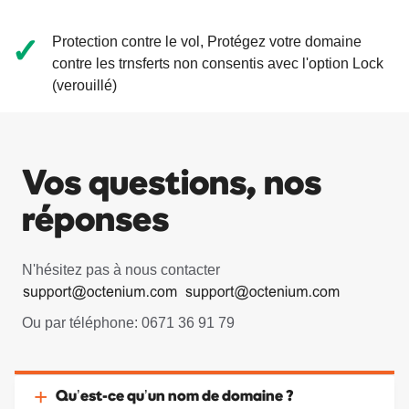
Vérifier la disponibilité
✓
Protection contre le vol, Protégez votre domaine
7400 DA
/ An
contre les trnsferts non consentis avec l'option Lock
(verouillé)
.live
Vérifier la disponibilité
7000 DA
/ An
Vos questions, nos
réponses
.site
Vérifier la disponibilité
7600 DA
/ An
N'hésitez pas à nous contacter
.design
Ou par téléphone: 0671 36 91 79
Vérifier la disponibilité
2000 DA
/ An
Qu’est-ce qu’un nom de domaine ?