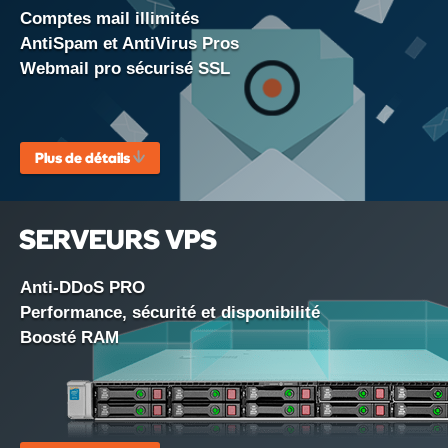
Comptes mail illimités
.name
AntiSpam et AntiVirus Pros
Vérifier la disponibilité
Webmail pro sécurisé SSL
2400 DA
/ An
.news
Plus de détails
Vérifier la disponibilité
7000 DA
/ An
SERVEURS VPS
.tv
Anti-DDoS PRO
Vérifier la disponibilité
Performance, sécurité et disponibilité
9000 DA
/ An
Boosté RAM
.pro
Vérifier la disponibilité
7800 DA
/ An