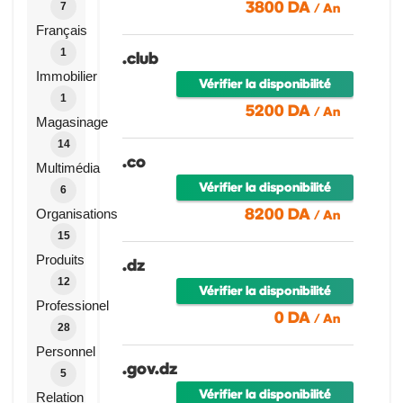
3800 DA
/ An
7
Français
1
.club
Immobilier
Vérifier la disponibilité
1
5200 DA
/ An
Magasinage
14
.co
Multimédia
Vérifier la disponibilité
6
8200 DA
Organisations
/ An
15
Produits
.dz
12
Vérifier la disponibilité
Professionel
0 DA
/ An
28
Personnel
.gov.dz
5
Vérifier la disponibilité
Relation