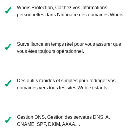
Vérifier la disponibilité
✓
Whois Protection, Cachez vos informations
8400 DA
/ An
personnelles dans l'annuaire des domaines Whois.
.ca
Vérifier la disponibilité
✓
Surveillance en temps réel pour vous assurer que
4000 DA
/ An
vous êtes toujours opérationnel.
.fr
Vérifier la disponibilité
2000 DA
✓
Des outils rapides et simples pour rediriger vos
/ An
domaines vers tous les sites Web existants.
.pro
Vérifier la disponibilité
7800 DA
/ An
✓
Gestion DNS, Gestion des serveurs DNS, A,
CNAME, SPF, DKIM, AAAA....
.online