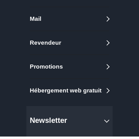
7000 DA
/ An
Mail
.ws
Vérifier la disponibilité
7000 DA
/ An
Revendeur
.xxx
Vérifier la disponibilité
Promotions
25800 DA
/ An
Hébergement web gratuit
.mobi
Vérifier la disponibilité
10400 DA
/ An
Newsletter
.cc
Vérifier la disponibilité