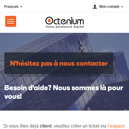
Français
Mon compte
N'hésitez pas à nous contacter
Besoin d'aide? Nous sommes là pour
vous!
Si vous êtes déjà
client
, veuillez créer un ticket via
l'espace